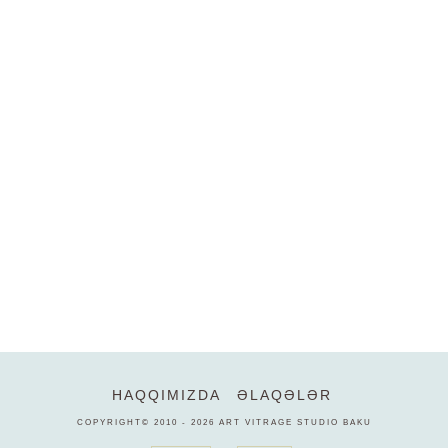
HAQQIMIZDA
ƏLAQƏLƏR
COPYRIGHT© 2010 - 2026
ART VITRAGE STUDIO BAKU