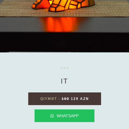
IT
QIYMƏT
-
180
129 AZN
WHATSAPP